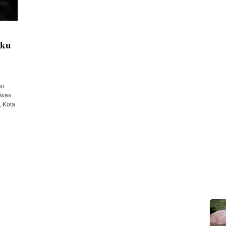
aku
an
ewas
 Kota