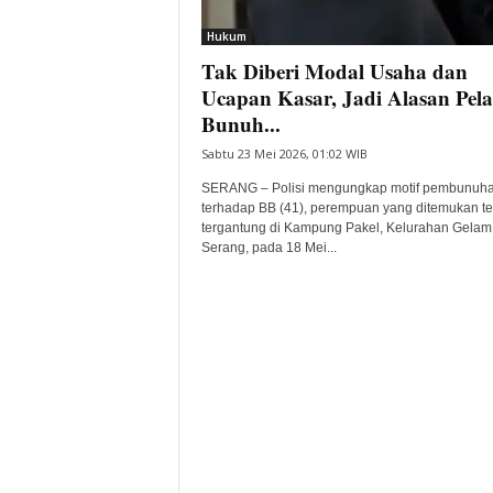
i
Hukum
t
Tak Diberi Modal Usaha dan
a
B
Ucapan Kasar, Jadi Alasan Pel
a
Bunuh...
n
Sabtu 23 Mei 2026, 01:02 WIB
t
e
SERANG – Polisi mengungkap motif pembunuh
n
terhadap BB (41), perempuan yang ditemukan t
H
tergantung di Kampung Pakel, Kelurahan Gelam,
Serang, pada 18 Mei...
a
r
i
I
n
i