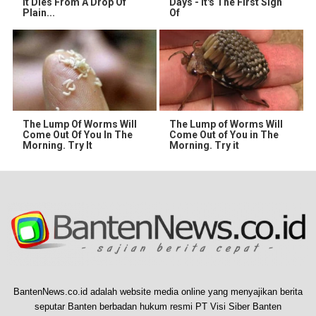
It Dies From A Drop Of
Days - It's The First Sign
Plain...
Of
The Lump Of Worms Will
The Lump of Worms Will
Come Out Of You In The
Come Out of You in The
Morning. Try It
Morning. Try it
BantenNews.co.id adalah website media online yang menyajikan berita
seputar Banten berbadan hukum resmi PT Visi Siber Banten