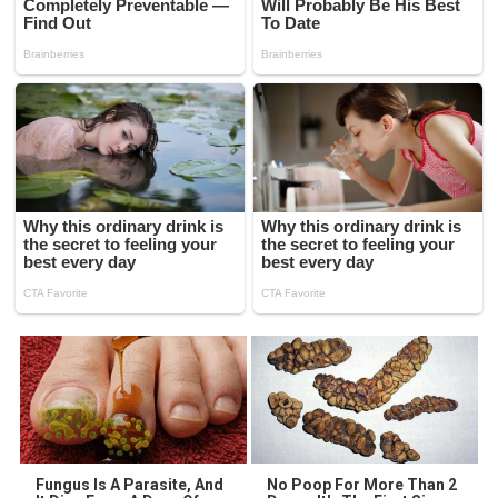
Fungus Is A Parasite, And
No Poop For More Than 2