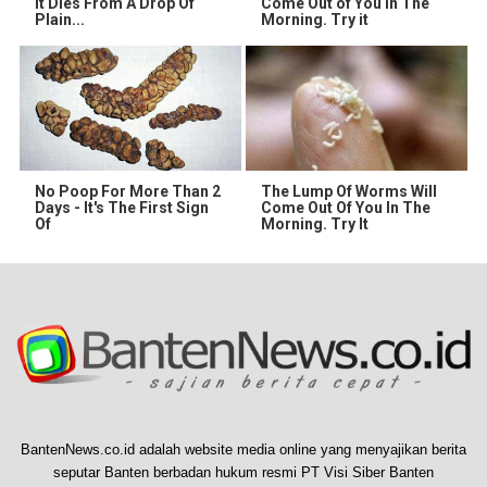
It Dies From A Drop Of
Come Out of You in The
Plain...
Morning. Try it
No Poop For More Than 2
The Lump Of Worms Will
Days - It's The First Sign
Come Out Of You In The
Of
Morning. Try It
BantenNews.co.id adalah website media online yang menyajikan berita
seputar Banten berbadan hukum resmi PT Visi Siber Banten