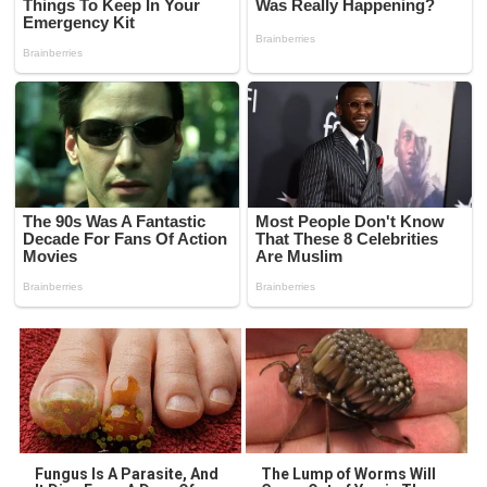
Fungus Is A Parasite, And
The Lump of Worms Will