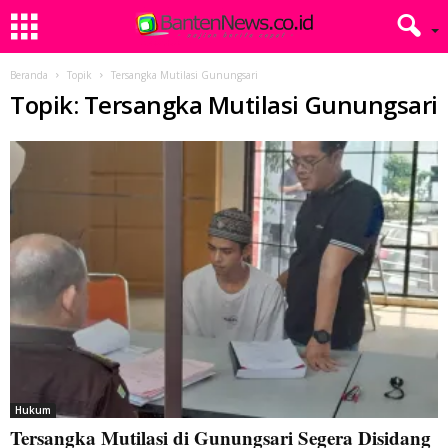
Beranda
Topik
Tersangka Mutilasi Gunungsari
Topik: Tersangka Mutilasi Gunungsari
Hukum
Tersangka Mutilasi di Gunungsari Segera Disidang