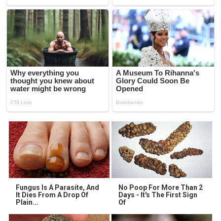
Fungus Is A Parasite, And
No Poop For More Than 2
It Dies From A Drop Of
Days - It's The First Sign
Plain...
Of