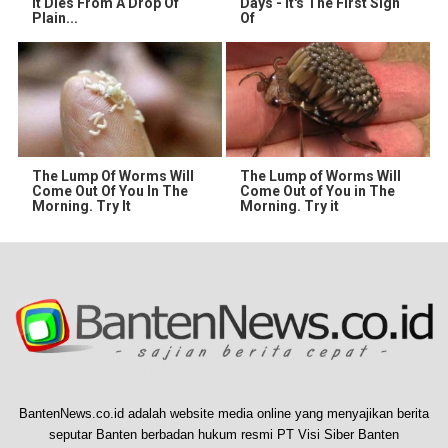
It Dies From A Drop Of
Days - It's The First Sign
Plain...
Of
The Lump Of Worms Will
The Lump of Worms Will
Come Out Of You In The
Come Out of You in The
Morning. Try It
Morning. Try it
BantenNews.co.id adalah website media online yang menyajikan berita
seputar Banten berbadan hukum resmi PT Visi Siber Banten