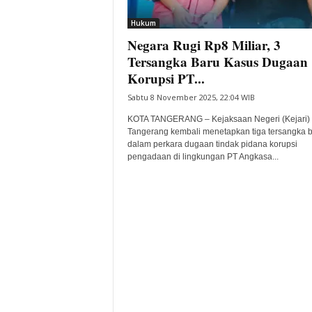
i
Hukum
t
Negara Rugi Rp8 Miliar, 3
a
B
Tersangka Baru Kasus Dugaan
a
Korupsi PT...
n
Sabtu 8 November 2025, 22:04 WIB
t
e
KOTA TANGERANG – Kejaksaan Negeri (Kejari) 
n
Tangerang kembali menetapkan tiga tersangka 
H
dalam perkara dugaan tindak pidana korupsi
pengadaan di lingkungan PT Angkasa...
a
r
i
I
n
i