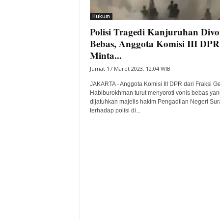
i
Hukum
t
Polisi Tragedi Kanjuruhan Divo
a
B
Bebas, Anggota Komisi III DPR
a
Minta...
n
Jumat 17 Maret 2023, 12:04 WIB
t
e
JAKARTA - Anggota Komisi III DPR dari Fraksi Ge
n
Habiburokhman turut menyoroti vonis bebas yan
H
dijatuhkan majelis hakim Pengadilan Negeri Su
terhadap polisi di...
a
r
i
I
n
i