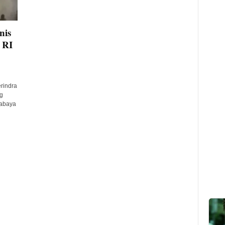
nis
 RI
rindra
g
rabaya