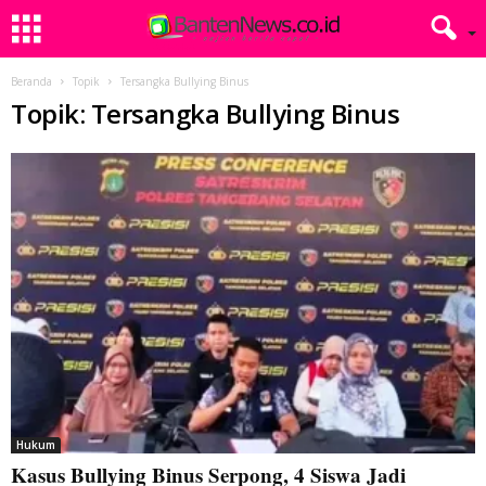
Beranda
Topik
Tersangka Bullying Binus
Topik: Tersangka Bullying Binus
Hukum
Kasus Bullying Binus Serpong, 4 Siswa Jadi