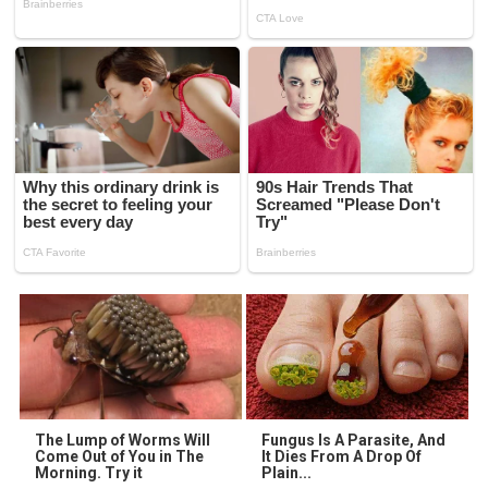
The Lump of Worms Will
Fungus Is A Parasite, And
Come Out of You in The
It Dies From A Drop Of
Morning. Try it
Plain...