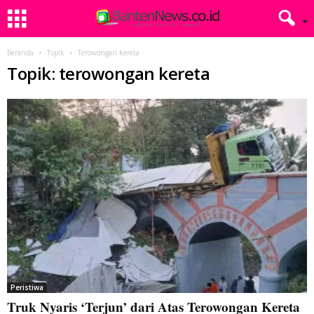
Beranda
Topik
Terowongan kereta
Topik: terowongan kereta
Peristiwa
Truk Nyaris ‘Terjun’ dari Atas Terowongan Kereta