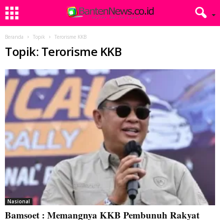
Beranda
Topik
Terorisme KKB
Topik: Terorisme KKB
Nasional
Bamsoet : Memangnya KKB Pembunuh Rakyat