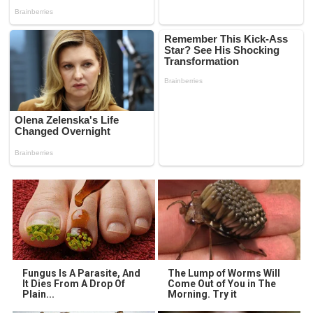
Fungus Is A Parasite, And
The Lump of Worms Will
It Dies From A Drop Of
Come Out of You in The
Plain...
Morning. Try it