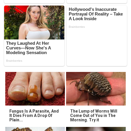
Fungus Is A Parasite, And
The Lump of Worms Will
It Dies From A Drop Of
Come Out of You in The
Plain...
Morning. Try it