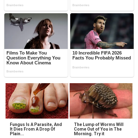
Fungus Is A Parasite, And
The Lump of Worms Will
It Dies From A Drop Of
Come Out of You in The
Plain...
Morning. Try it