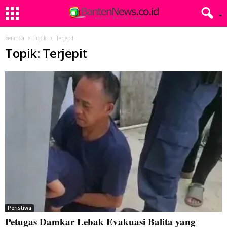
Beranda
Topik
Terjepit
Topik: Terjepit
Peristiwa
Petugas Damkar Lebak Evakuasi Balita yang