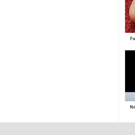
Fu
No