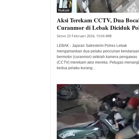
i
Hukum
t
Aksi Terekam CCTV, Dua Boca
a
B
Curanmor di Lebak Diciduk Pol
a
Senin 23 Februari 2026, 15:06 WIB
n
t
LEBAK - Jajaran Satreskrim Polres Lebak
e
mengamankan dua pelaku pencurian kendaraa
bermotor (curanmor) setelah kamera pengawas
n
(CCTV) merekam aksi mereka. Petugas menang
H
kedua pelaku kurang...
a
r
i
I
n
i