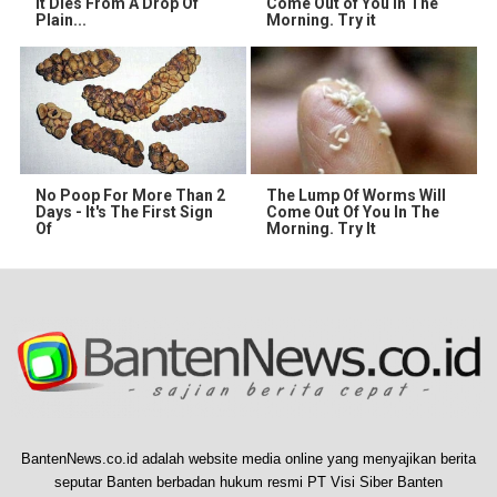
It Dies From A Drop Of
Come Out of You in The
Plain...
Morning. Try it
No Poop For More Than 2
The Lump Of Worms Will
Days - It's The First Sign
Come Out Of You In The
Of
Morning. Try It
BantenNews.co.id adalah website media online yang menyajikan berita
seputar Banten berbadan hukum resmi PT Visi Siber Banten