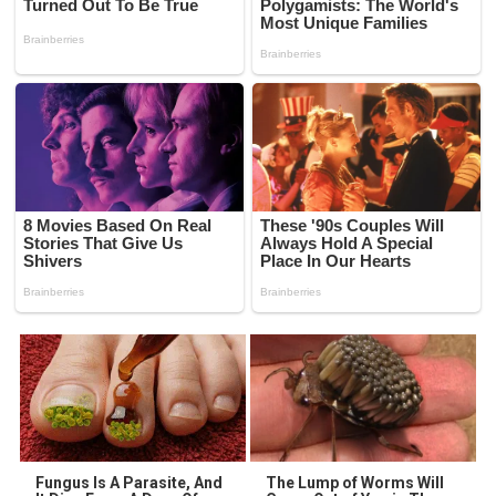
Fungus Is A Parasite, And
The Lump of Worms Will