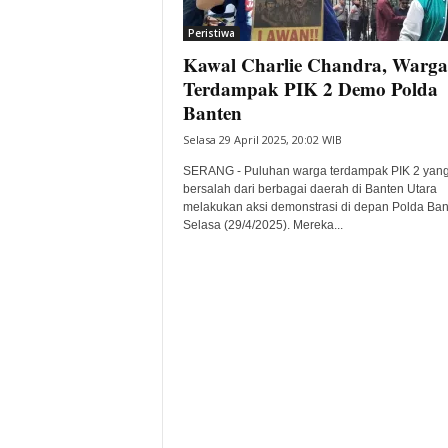
i
Peristiwa
t
Kawal Charlie Chandra, Warga
a
B
Terdampak PIK 2 Demo Polda
a
Banten
n
Selasa 29 April 2025, 20:02 WIB
t
e
SERANG - Puluhan warga terdampak PIK 2 yan
n
bersalah dari berbagai daerah di Banten Utara
H
melakukan aksi demonstrasi di depan Polda Ban
Selasa (29/4/2025). Mereka...
a
r
i
I
n
i