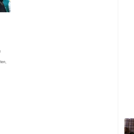
g
ten,