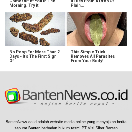
Come Out of You in The
It Dies From A Drop Of
Morning. Try it
Plain...
No Poop For More Than 2
This Simple Trick
Days - It's The First Sign
Removes All Parasites
Of
From Your Body!
BantenNews.co.id adalah website media online yang menyajikan berita
seputar Banten berbadan hukum resmi PT Visi Siber Banten