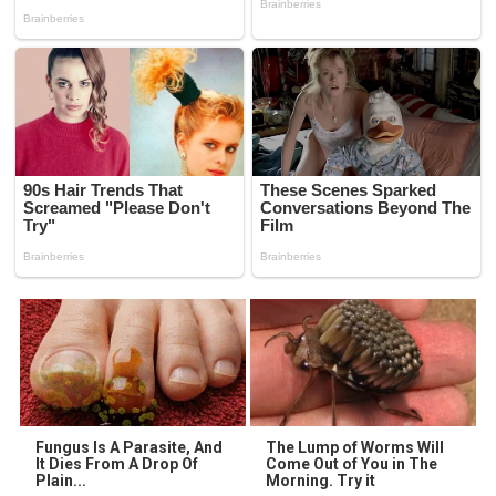
Fungus Is A Parasite, And
The Lump of Worms Will
It Dies From A Drop Of
Come Out of You in The
Plain...
Morning. Try it