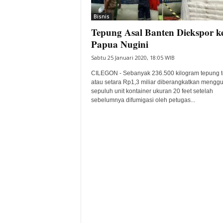
i
Bisnis
t
Tepung Asal Banten Diekspor k
a
B
Papua Nugini
a
Sabtu 25 Januari 2020, 18:05 WIB
n
t
CILEGON - Sebanyak 236.500 kilogram tepung t
e
atau setara Rp1,3 miliar diberangkatkan mengg
sepuluh unit kontainer ukuran 20 feet setelah
n
sebelumnya difumigasi oleh petugas...
H
a
r
i
I
n
i