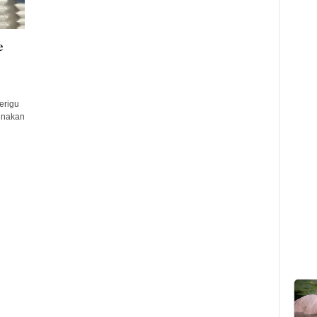
e
erigu
unakan