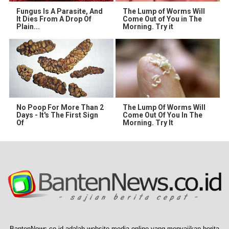
Fungus Is A Parasite, And
The Lump of Worms Will
It Dies From A Drop Of
Come Out of You in The
Plain...
Morning. Try it
No Poop For More Than 2
The Lump Of Worms Will
Days - It's The First Sign
Come Out Of You In The
Of
Morning. Try It
BantenNews.co.id adalah website media online yang menyajikan berita