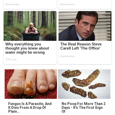
Fungus Is A Parasite, And
No Poop For More Than 2
It Dies From A Drop Of
Days - It's The First Sign
Plain...
Of