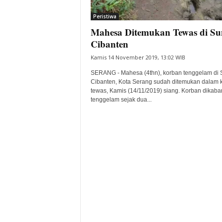
i
Peristiwa
t
Mahesa Ditemukan Tewas di Su
a
B
Cibanten
a
Kamis 14 November 2019, 13:02 WIB
n
t
SERANG - Mahesa (4thn), korban tenggelam di 
e
Cibanten, Kota Serang sudah ditemukan dalam k
tewas, Kamis (14/11/2019) siang. Korban dikaba
n
tenggelam sejak dua...
H
a
r
i
I
n
i