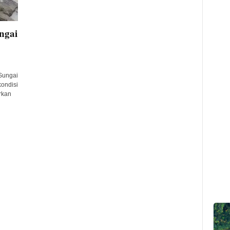
ngai
Sungai
ondisi
rkan