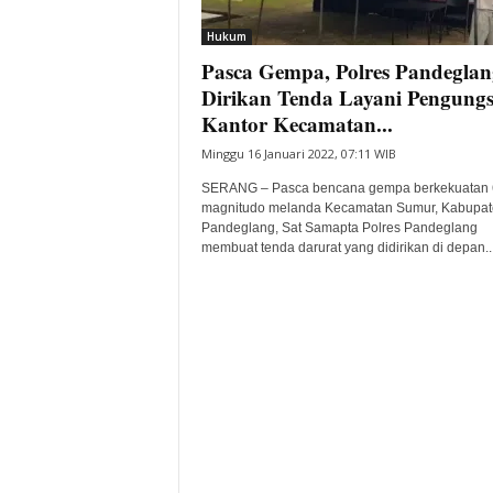
i
Hukum
t
Pasca Gempa, Polres Pandeglan
a
B
Dirikan Tenda Layani Pengungsi
a
Kantor Kecamatan...
n
Minggu 16 Januari 2022, 07:11 WIB
t
e
SERANG – Pasca bencana gempa berkekuatan 
n
magnitudo melanda Kecamatan Sumur, Kabupat
H
Pandeglang, Sat Samapta Polres Pandeglang
membuat tenda darurat yang didirikan di depan..
a
r
i
I
n
i