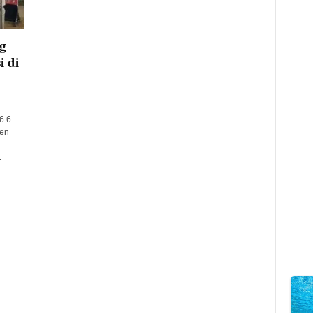
g
 di
6.6
en
.