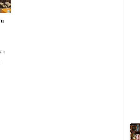
an
tem
l