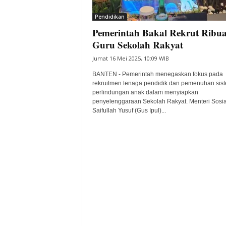
i
Pendidikan
t
Pemerintah Bakal Rekrut Ribu
a
B
Guru Sekolah Rakyat
a
Jumat 16 Mei 2025, 10:09 WIB
n
t
BANTEN - Pemerintah menegaskan fokus pada
e
rekruitmen tenaga pendidik dan pemenuhan sis
perlindungan anak dalam menyiapkan
n
penyelenggaraan Sekolah Rakyat. Menteri Sosia
H
Saifullah Yusuf (Gus Ipul)...
a
r
i
I
n
i