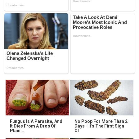
Fungus Is A Parasite, And
No Poop For More Than 2
It Dies From A Drop Of
Days - It's The First Sign
Plain...
Of