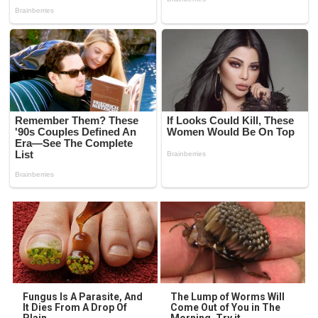
Fungus Is A Parasite, And
The Lump of Worms Will
It Dies From A Drop Of
Come Out of You in The
Plain...
Morning. Try it