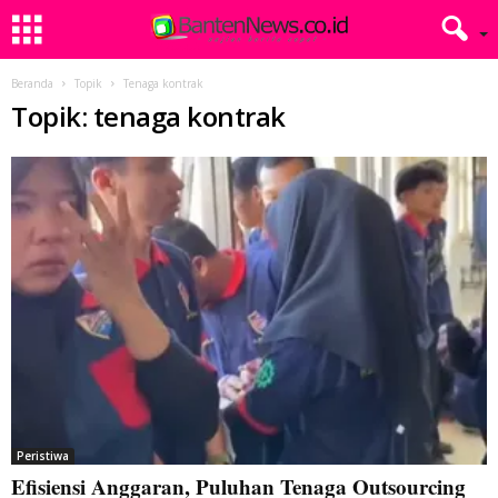
Beranda
Topik
Tenaga kontrak
Topik: tenaga kontrak
Peristiwa
Efisiensi Anggaran, Puluhan Tenaga Outsourcing