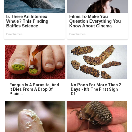
Fungus Is A Parasite, And
No Poop For More Than 2
It Dies From A Drop Of
Days - It's The First Sign
Plain...
Of