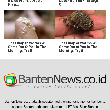
It Dies From A Drop Of
Days - It's The First Sign
Plain...
Of
The Lump Of Worms Will
The Lump of Worms Will
Come Out Of You In The
Come Out of You in The
Morning. Try It
Morning. Try it
BantenNews.co.id adalah website media online yang menyajikan berita
seputar Banten berbadan hukum resmi PT Visi Siber Banten