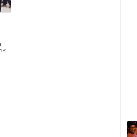
I
WTP)
s