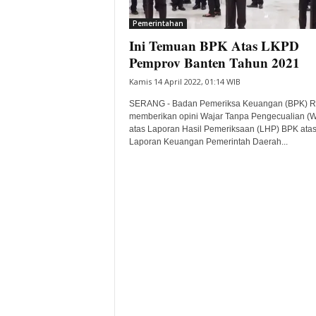
i
Pemerintahan
t
Ini Temuan BPK Atas LKPD
a
B
Pemprov Banten Tahun 2021
a
Kamis 14 April 2022, 01:14 WIB
n
t
SERANG - Badan Pemeriksa Keuangan (BPK) R
e
memberikan opini Wajar Tanpa Pengecualian (
atas Laporan Hasil Pemeriksaan (LHP) BPK ata
n
Laporan Keuangan Pemerintah Daerah...
H
a
r
i
I
n
i