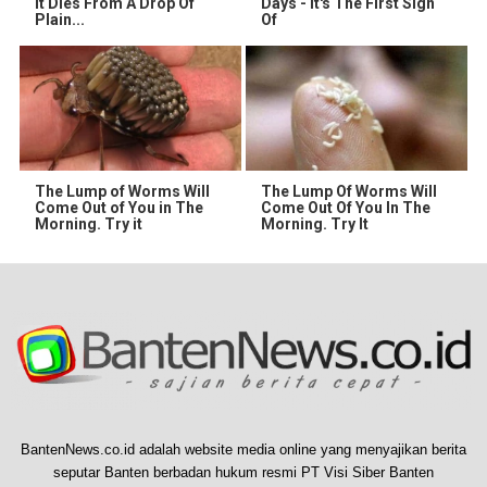
It Dies From A Drop Of
Days - It's The First Sign
Plain...
Of
The Lump of Worms Will
The Lump Of Worms Will
Come Out of You in The
Come Out Of You In The
Morning. Try it
Morning. Try It
BantenNews.co.id adalah website media online yang menyajikan berita
seputar Banten berbadan hukum resmi PT Visi Siber Banten