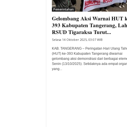
i
Pemerintahan
t
Gelombang Aksi Warnai HUT k
a
B
393 Kabupaten Tangerang, La
a
RSUD Tigaraksa Turut...
n
Selasa 14 Oktober 2025, 03:07 WIB
t
e
KAB. TANGERANG – Peringatan Hari Ulang Tah
n
(HUT) ke-393 Kabupaten Tangerang diwarnai
H
gelombang aksi demonstrasi dari berbagai elem
Senin (13/10/2025). Setidaknya ada empat organ
a
yang...
r
i
I
n
i