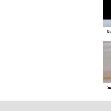
No
On