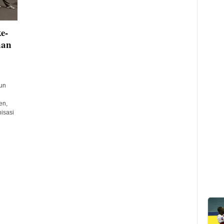
e-
han
un
en,
isasi