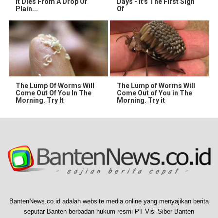
It Dies From A Drop Of
Days - It's The First Sign
Plain...
Of
The Lump Of Worms Will
The Lump of Worms Will
Come Out Of You In The
Come Out of You in The
Morning. Try It
Morning. Try it
BantenNews.co.id adalah website media online yang menyajikan berita
seputar Banten berbadan hukum resmi PT Visi Siber Banten