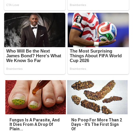
Fungus Is A Parasite, And
No Poop For More Than 2
It Dies From A Drop Of
Days - It's The First Sign
Plain...
Of