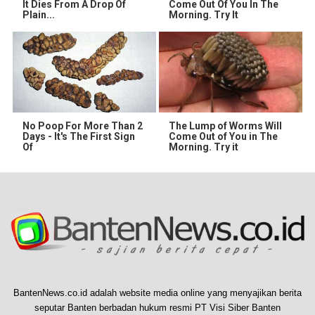
It Dies From A Drop Of
Come Out Of You In The
Plain...
Morning. Try It
No Poop For More Than 2
The Lump of Worms Will
Days - It's The First Sign
Come Out of You in The
Of
Morning. Try it
BantenNews.co.id adalah website media online yang menyajikan berita
seputar Banten berbadan hukum resmi PT Visi Siber Banten