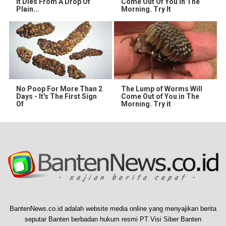
It Dies From A Drop Of
Come Out Of You In The
Plain...
Morning. Try It
No Poop For More Than 2
The Lump of Worms Will
Days - It's The First Sign
Come Out of You in The
Of
Morning. Try it
BantenNews.co.id adalah website media online yang menyajikan berita
seputar Banten berbadan hukum resmi PT Visi Siber Banten