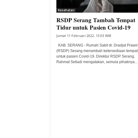
i
Kesehatan
t
RSDP Serang Tambah Tempat
a
B
Tidur untuk Pasien Covid-19
a
Jumat 11 Februari 2022, 13:03 WIB
n
t
KAB. SERANG - Rumah Sakit dr. Dradjat Prawi
e
(RSDP) Serang menambah ketersediaan tempat 
untuk pasien Covid-19. Direktur RSDP Serang,
n
Rahmat Setiadi mengatakan, semula pihaknya...
H
a
r
i
I
n
i