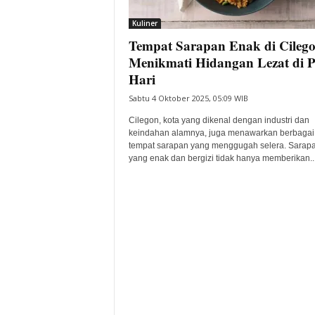
i
Kuliner
t
Tempat Sarapan Enak di Cilego
a
B
Menikmati Hidangan Lezat di P
a
Hari
n
Sabtu 4 Oktober 2025, 05:09 WIB
t
e
Cilegon, kota yang dikenal dengan industri dan
n
keindahan alamnya, juga menawarkan berbagai
H
tempat sarapan yang menggugah selera. Sarap
yang enak dan bergizi tidak hanya memberikan..
a
r
i
I
n
i