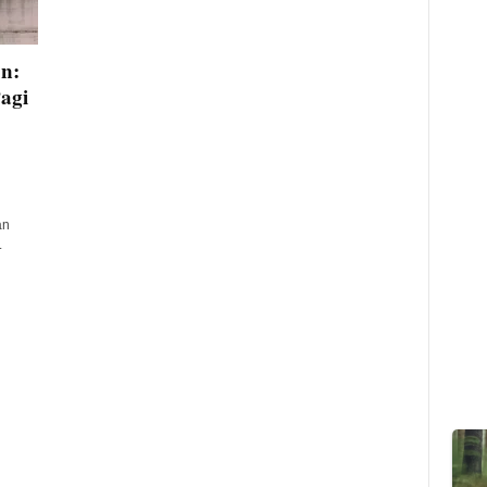
n:
agi
an
.