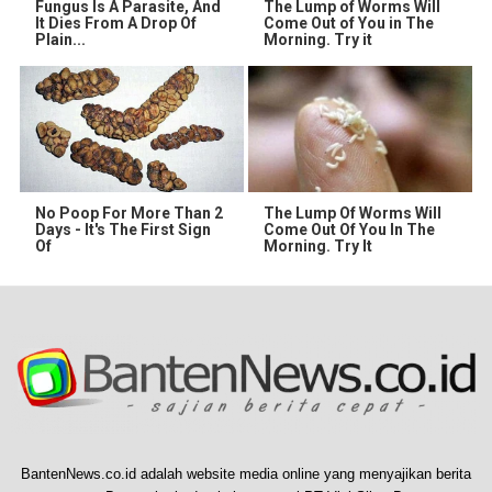
Fungus Is A Parasite, And
The Lump of Worms Will
It Dies From A Drop Of
Come Out of You in The
Plain...
Morning. Try it
No Poop For More Than 2
The Lump Of Worms Will
Days - It's The First Sign
Come Out Of You In The
Of
Morning. Try It
BantenNews.co.id adalah website media online yang menyajikan berita