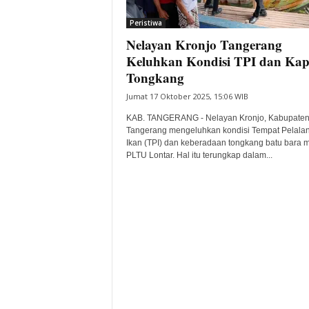
i
Peristiwa
t
Nelayan Kronjo Tangerang
a
B
Keluhkan Kondisi TPI dan Kap
a
Tongkang
n
Jumat 17 Oktober 2025, 15:06 WIB
t
e
KAB. TANGERANG - Nelayan Kronjo, Kabupate
n
Tangerang mengeluhkan kondisi Tempat Pelala
H
Ikan (TPI) dan keberadaan tongkang batu bara mi
PLTU Lontar. Hal itu terungkap dalam...
a
r
i
I
n
i