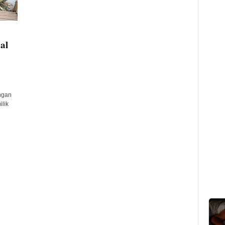
al
n
ngan
lik