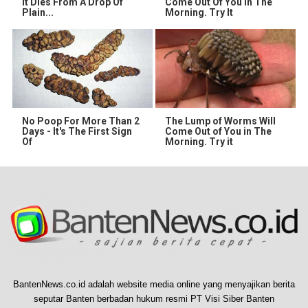
It Dies From A Drop Of
Come Out Of You In The
Plain...
Morning. Try It
No Poop For More Than 2
The Lump of Worms Will
Days - It's The First Sign
Come Out of You in The
Of
Morning. Try it
BantenNews.co.id adalah website media online yang menyajikan berita
seputar Banten berbadan hukum resmi PT Visi Siber Banten