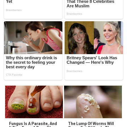
Fungus Is A Parasite, And
The Lump Of Worms Will