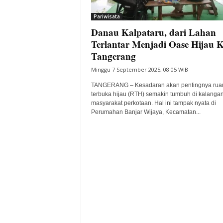
i
Pariwisata
t
Danau Kalpataru, dari Lahan
a
B
Terlantar Menjadi Oase Hijau 
a
Tangerang
n
Minggu 7 September 2025, 08:05 WIB
t
e
TANGERANG – Kesadaran akan pentingnya rua
n
terbuka hijau (RTH) semakin tumbuh di kalanga
H
masyarakat perkotaan. Hal ini tampak nyata di
Perumahan Banjar Wijaya, Kecamatan...
a
r
i
I
n
i