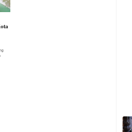
Kota
ng
n