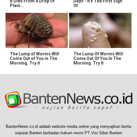
It Dies From A Drop Of
Days - It's The First Sign
Plain...
Of
The Lump of Worms Will
The Lump Of Worms Will
Come Out of You in The
Come Out Of You In The
Morning. Try it
Morning. Try It
BantenNews.co.id adalah website media online yang menyajikan berita
seputar Banten berbadan hukum resmi PT Visi Siber Banten