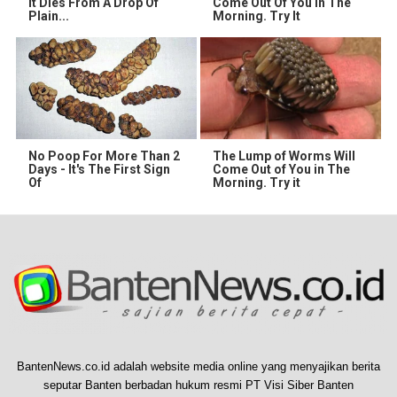
It Dies From A Drop Of
Come Out Of You In The
Plain...
Morning. Try It
No Poop For More Than 2
The Lump of Worms Will
Days - It's The First Sign
Come Out of You in The
Of
Morning. Try it
BantenNews.co.id adalah website media online yang menyajikan berita
seputar Banten berbadan hukum resmi PT Visi Siber Banten