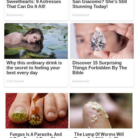
Fungus Is A Parasite, And
The Lump Of Worms Will