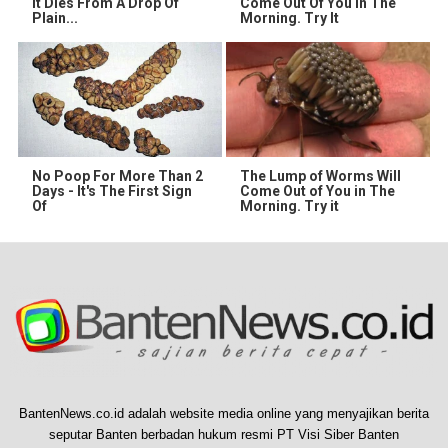
It Dies From A Drop Of
Come Out Of You In The
Plain...
Morning. Try It
No Poop For More Than 2
The Lump of Worms Will
Days - It's The First Sign
Come Out of You in The
Of
Morning. Try it
BantenNews.co.id adalah website media online yang menyajikan berita
seputar Banten berbadan hukum resmi PT Visi Siber Banten