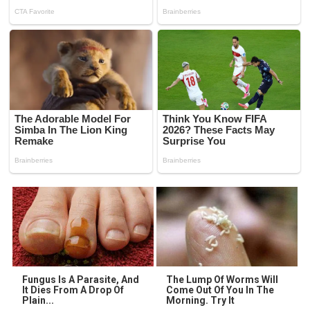
Fungus Is A Parasite, And
The Lump Of Worms Will
It Dies From A Drop Of
Come Out Of You In The
Plain...
Morning. Try It