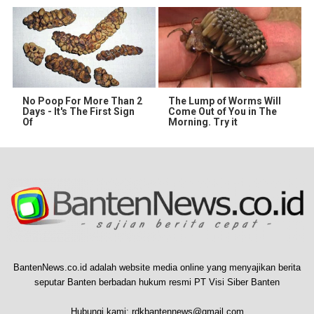
No Poop For More Than 2
The Lump of Worms Will
Days - It's The First Sign
Come Out of You in The
Of
Morning. Try it
BantenNews.co.id adalah website media online yang menyajikan berita
seputar Banten berbadan hukum resmi PT Visi Siber Banten
Hubungi kami:
rdkbantennews@gmail.com