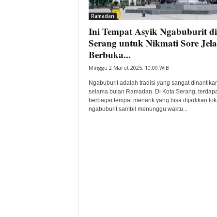
i
Ramadan
t
Ini Tempat Asyik Ngabuburit di
a
B
Serang untuk Nikmati Sore Jel
a
Berbuka...
n
Minggu 2 Maret 2025, 10:09 WIB
t
e
Ngabuburit adalah tradisi yang sangat dinantika
n
selama bulan Ramadan. Di Kota Serang, terdapa
H
berbagai tempat menarik yang bisa dijadikan lok
ngabuburit sambil menunggu waktu...
a
r
i
I
n
i