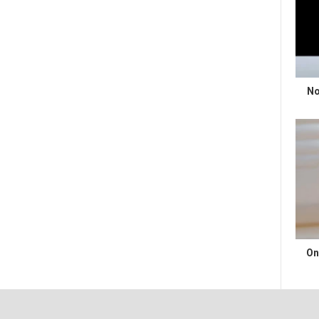
No
On