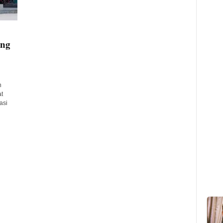
ang
n
t
asi