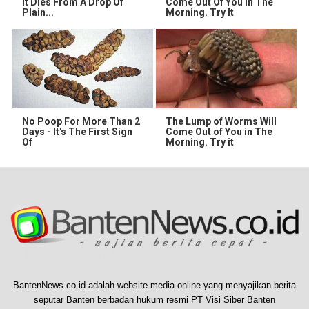
It Dies From A Drop Of
Come Out Of You In The
Plain...
Morning. Try It
No Poop For More Than 2
The Lump of Worms Will
Days - It's The First Sign
Come Out of You in The
Of
Morning. Try it
BantenNews.co.id adalah website media online yang menyajikan berita
seputar Banten berbadan hukum resmi PT Visi Siber Banten