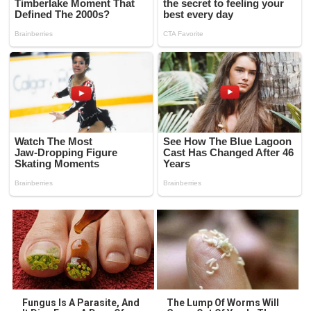
Fungus Is A Parasite, And
The Lump Of Worms Will