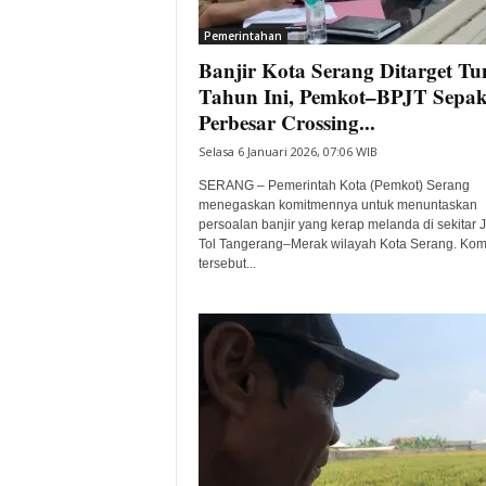
i
Pemerintahan
t
Banjir Kota Serang Ditarget Tu
a
B
Tahun Ini, Pemkot–BPJT Sepak
a
Perbesar Crossing...
n
Selasa 6 Januari 2026, 07:06 WIB
t
e
SERANG – Pemerintah Kota (Pemkot) Serang
n
menegaskan komitmennya untuk menuntaskan
H
persoalan banjir yang kerap melanda di sekitar 
Tol Tangerang–Merak wilayah Kota Serang. Ko
a
tersebut...
r
i
I
n
i