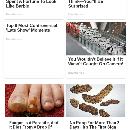
Fungus Is A Parasite, And
No Poop For More Than 2
It Dies From A Drop Of
Days - It's The First Sign