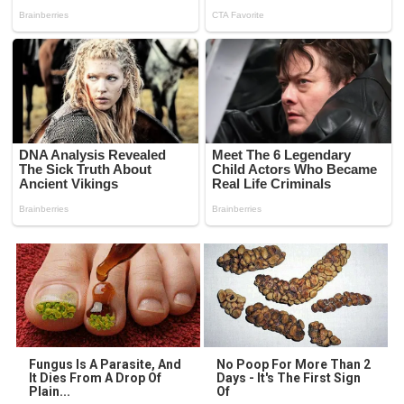
Fungus Is A Parasite, And
No Poop For More Than 2
It Dies From A Drop Of
Days - It's The First Sign
Plain...
Of