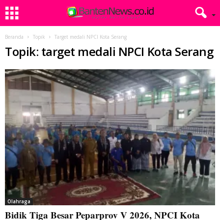
Beranda
Topik
Target medali NPCI Kota Serang
Topik: target medali NPCI Kota Serang
Olahraga
Bidik Tiga Besar Peparprov V 2026, NPCI Kota