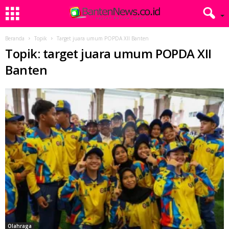
Beranda
Topik
Target juara umum POPDA XII Banten
Topik: target juara umum POPDA XII
Banten
Olahraga